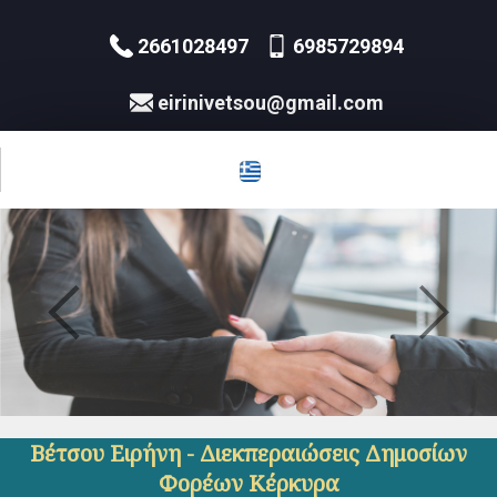
2661028497
6985729894
eirinivetsou@gmail.com
Βέτσου Ειρήνη - Διεκπεραιώσεις Δημοσίων
Φορέων Κέρκυρα