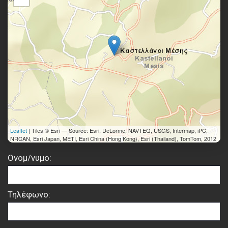
Leaflet
| Tiles © Esri — Source: Esri, DeLorme, NAVTEQ, USGS, Intermap, iPC,
NRCAN, Esri Japan, METI, Esri China (Hong Kong), Esri (Thailand), TomTom, 2012
Ονομ/νυμο:
Τηλέφωνο: